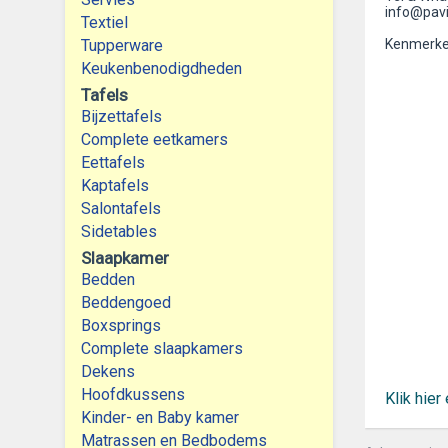
info@pavi
Textiel
Tupperware
Kenmerke
Keukenbenodigdheden
Tafels
Bijzettafels
Complete eetkamers
Eettafels
Kaptafels
Salontafels
Sidetables
Slaapkamer
Bedden
Beddengoed
Boxsprings
Complete slaapkamers
Dekens
Hoofdkussens
Klik hie
Kinder- en Baby kamer
Matrassen en Bedbodems