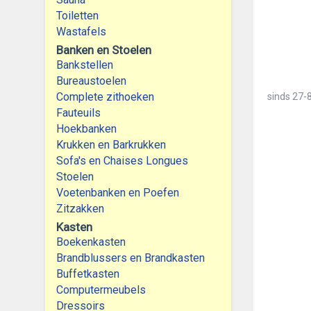
Toiletten
Wastafels
Banken en Stoelen
Bankstellen
Bureaustoelen
Complete zithoeken
sinds
27-8
Fauteuils
Hoekbanken
Krukken en Barkrukken
Sofa's en Chaises Longues
Stoelen
Voetenbanken en Poefen
Zitzakken
Kasten
Boekenkasten
Brandblussers en Brandkasten
Buffetkasten
Computermeubels
Dressoirs