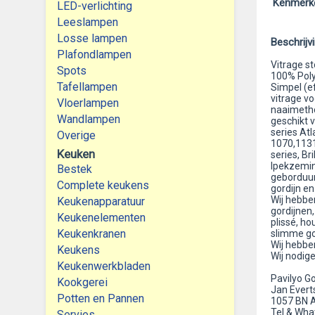
Kenmerk
LED-verlichting
Leeslampen
Losse lampen
Beschrijv
Plafondlampen
Vitrage st
Spots
100% Polye
Tafellampen
Simpel (e
vitrage vo
Vloerlampen
naaimetho
Wandlampen
geschikt 
series Atl
Overige
1070,1131
Keuken
series, Br
Ipekzemin
Bestek
geborduurd
Complete keukens
gordijn e
Wij hebben
Keukenapparatuur
gordijnen,
Keukenelementen
plissé, ho
Keukenkranen
slimme go
Wij hebbe
Keukens
Wij nodig
Keukenwerkbladen
Pavilyo Go
Kookgerei
Jan Evert
Potten en Pannen
1057 BN 
Tel & Wha
Servies