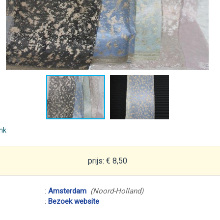
ink
prijs: € 8,50
:
Amsterdam
(Noord-Holland)
:
Bezoek website