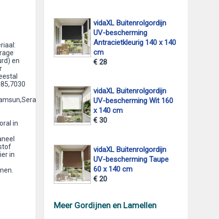
vidaXL Buitenrolgordijn
UV-bescherming
Antracietkleurig 140 x 140
riaal:
cm
trage
urd) en
€ 28
r
eestal
085,7030
vidaXL Buitenrolgordijn
Samsun,Serap,Trabzon
UV-bescherming Wit 160
x 140 cm
n
€ 30
ral in
aneel
stof
vidaXL Buitenrolgordijn
er in
UV-bescherming Taupe
60 x 140 cm
jnen.
€ 20
Meer Gordijnen en Lamellen