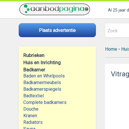
Al 25 jaar 
Plaats advertentie
Home
-
Huis
Rubrieken
Huis en Inrichting
Badkamer
Vitra
Baden en Whirlpools
Badkamermeubels
Badkamerspiegels
Badtextiel
Complete badkamers
Douche
Kranen
Radiators
Sauna