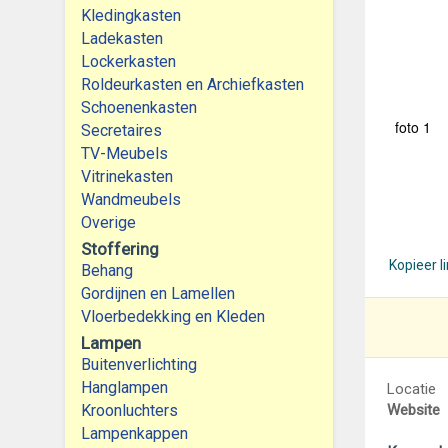
Kledingkasten
Ladekasten
Lockerkasten
Roldeurkasten en Archiefkasten
Schoenenkasten
foto 1
Secretaires
TV-Meubels
Vitrinekasten
Wandmeubels
Overige
Stoffering
Kopieer l
Behang
Gordijnen en Lamellen
Vloerbedekking en Kleden
Lampen
Buitenverlichting
Hanglampen
Locatie
Kroonluchters
Website
Lampenkappen