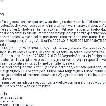
en
ing
of is erg spoel en transparant, waar door je erdoorheen kunt kijken.Mate
ster.Geschikt voor wassen en strijken.U kunt wel in onze catalogus, Vi
ffen stoffen), inbetween (linnen stoffen), Vitrage met design (gebordu
or kinderkamer in alle kleuren vinden.Vitrage gordijnen zijn geschikt voo
de; met plooi, wave plooi en met tunnel (naaimethode met tunnel is m
voor inhang duur)Vitrage As Storlife 2095,3015,3025,5055,5065,5075,5
antis
,1146,15000,1767,41099,5005,5037,Erzurum,Eskisehir,Mersin,Niksar,
illant Hawks,Macka Series, Cevahir 7467,Etek,Nisa series, Concept Grek,
 Brode series, Deniz 4079,5500,716,7424,Degrade Series zijn Design e
 stoffen. Levertijd onze producten zijn vierweken. Wij zijn specialist voo
n raamdecoraties sinds 2017 met tientallen Dealers.
 allerlei gordijnen van A tot Z, (Slimme gordijnen, verticaal gordijnen, P
 Rol gordijnen, Duo rolgordijnen, Dubbel stof rolgordijnen, Plissé, dubbel 
uten jaloezieën, aluminium jaloezieën ) Wij zijn eerste en hoofd leveranci
rdijnen.
n naast de raamdecoratie, ook huis textiel die combineert met uw gordi
en u uit om onze webshop te kijken.
rdijn
senstraat 55 hs
Amsterdam
tssap +31 20 786 41 29