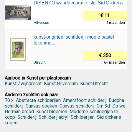
DISENYO wanddecoratie, stijl Sid Dickens
€ 11
Hilversum
4 maanden
kunst-origineel schilderij- mooie pastel
tekening ..
€ 350
Utrecht
6+ maanden
Aanbod in Kunst per plaatsnaam
Kunst Zwijndrecht
Kunst Hilversum
Kunst Utrecht
Anderen zochten ook naar
70 x
Abstracte schilderijen
Amersfoort schilderij
Buddha
schilderij
Canvas doeken
Canvas schilderij
Cm 3d
Do we
Herman brood
Kunst bloemen
Moderne schilderijen te
koop
Schilderij
Schilderij acryl
Schilderijen
Sid dickens
kopen