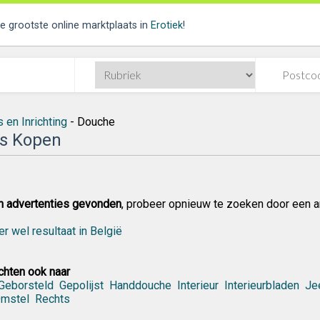
de grootste online marktplaats in
Erotiek
!
 en Inrichting
- Douche
s Kopen
n advertenties gevonden
, probeer opnieuw te zoeken door een a
er wel resultaat in België
hten ook naar
Geborsteld
Gepolijst
Handdouche
Interieur
Interieurbladen
Je
mstel
Rechts