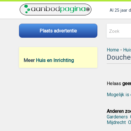
Al 25 jaar 
Plaats advertentie
Home
-
Huis
Douche
Meer
Huis en Inrichting
Helaas
gee
Mogelijk is 
Anderen zoc
Gardeners
Mijdrecht
O