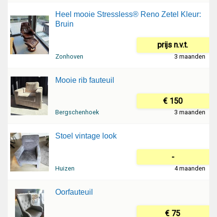
Heel mooie Stressless® Reno Zetel Kleur:
Bruin
prijs n.v.t.
Zonhoven
3 maanden
Mooie rib fauteuil
€ 150
Bergschenhoek
3 maanden
Stoel vintage look
-
Huizen
4 maanden
Oorfauteuil
€ 75