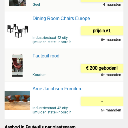
Geel
4 maanden
Dining Room Chairs Europe
prijs n.v.t.
Industriestraat 42 city:-
6+ maanden
ijmuiden state:- noord h
Fauteuil rood
€ 200 geboden!
Koudum
6+ maanden
Arne Jacobsen Furniture
-
Industriestraat 42 city:-
6+ maanden
ijmuiden state:- noord h
Aanbod in Fauteuils per plaatsnaam