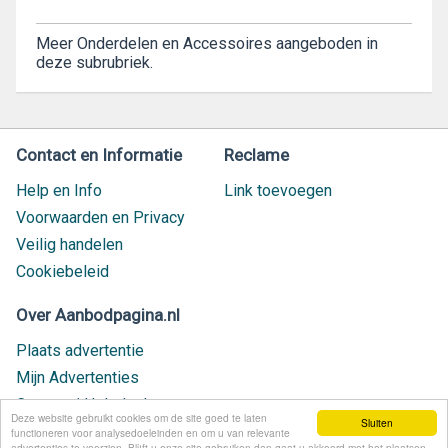
Meer Onderdelen en Accessoires aangeboden in
deze subrubriek.
Contact en Informatie
Reclame
Help en Info
Link toevoegen
Voorwaarden en Privacy
Veilig handelen
Cookiebeleid
Over Aanbodpagina.nl
Plaats advertentie
Mijn Advertenties
Contact / Helpdesk
Deze website gebruikt cookies om de site goed te laten
Sluiten
Nieuw geplaatst
functioneren voor analysedoeleinden en om u van relevante
advertenties te voorzien. Blijft u onze site gebruiken dan gaat u akkoord met het plaatsen