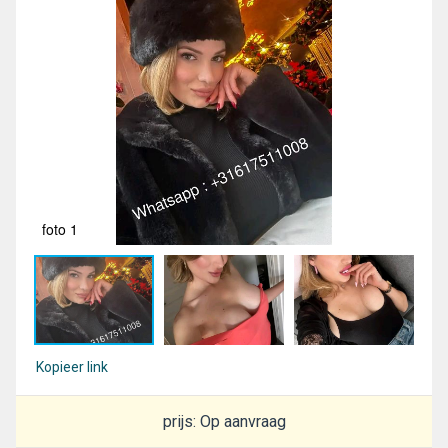
foto 1
fot
Kopieer link
prijs: Op aanvraag