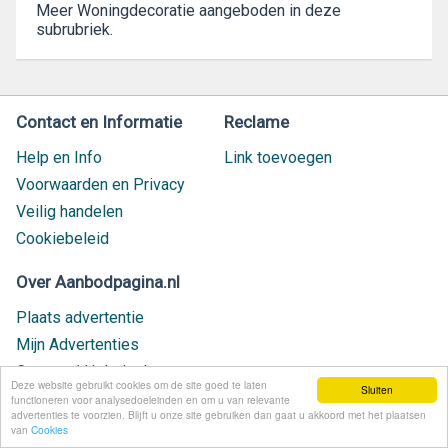
Meer Woningdecoratie aangeboden in deze
subrubriek.
Contact en Informatie
Reclame
Help en Info
Link toevoegen
Voorwaarden en Privacy
Veilig handelen
Cookiebeleid
Over Aanbodpagina.nl
Plaats advertentie
Mijn Advertenties
Contact / Helpdesk
Deze website gebruikt cookies om de site goed te laten
Sluiten
Nieuw geplaatst
functioneren voor analysedoeleinden en om u van relevante
advertenties te voorzien. Blijft u onze site gebruiken dan gaat u akkoord met het plaatsen
van
Cookies