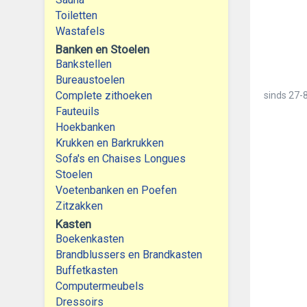
Toiletten
Wastafels
Banken en Stoelen
Bankstellen
Bureaustoelen
Complete zithoeken
sinds
27-8
Fauteuils
Hoekbanken
Krukken en Barkrukken
Sofa's en Chaises Longues
Stoelen
Voetenbanken en Poefen
Zitzakken
Kasten
Boekenkasten
Brandblussers en Brandkasten
Buffetkasten
Computermeubels
Dressoirs