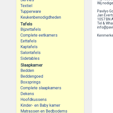
Wij nodig
Textiel
Tupperware
Pavilyo Go
Jan Evert
Keukenbenodigdheden
1057 BN 
Tel & Wha
Tafels
info@pavi
Bijzettafels
Complete eetkamers
Kenmerke
Eettafels
Kaptafels
Salontafels
Sidetables
Slaapkamer
Bedden
Beddengoed
Boxsprings
Complete slaapkamers
Dekens
Hoofdkussens
Kinder- en Baby kamer
Matrassen en Bedbodems