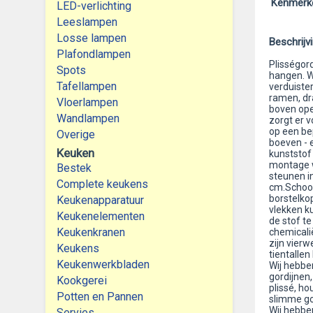
Kenmerk
LED-verlichting
Leeslampen
Losse lampen
Beschrijv
Plafondlampen
Plisségord
Spots
hangen. W
Tafellampen
verduister
ramen, dr
Vloerlampen
boven ope
Wandlampen
zorgt er v
op een b
Overige
boeven - 
Keuken
kunststof 
montage w
Bestek
steunen i
Complete keukens
cm.Schoon
borstelko
Keukenapparatuur
vlekken k
Keukenelementen
de stof t
Keukenkranen
chemicali
zijn vierw
Keukens
tientallen
Keukenwerkbladen
Wij hebben
gordijnen,
Kookgerei
plissé, ho
Potten en Pannen
slimme go
Wij hebbe
Servies