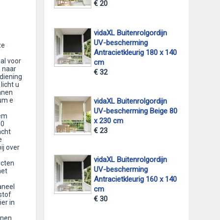
€ 20
vidaXL Buitenrolgordijn
UV-bescherming
ze
Antracietkleurig 180 x 140
al voor
cm
 naar
€ 32
diening
licht u
nnen
um e
vidaXL Buitenrolgordijn
UV-bescherming Beige 80
lem
x 230 cm
30
€ 23
acht
e
ij over
vidaXL Buitenrolgordijn
ucten
UV-bescherming
met
Antracietkleurig 160 x 140
aneel
cm
stof
€ 30
er in
jnen.