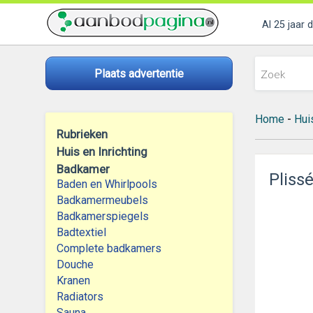
Al 25 jaar 
Plaats advertentie
Home
-
Huis
Rubrieken
Huis en Inrichting
Badkamer
Pliss
Baden en Whirlpools
Badkamermeubels
Badkamerspiegels
Badtextiel
Complete badkamers
Douche
Kranen
Radiators
Sauna