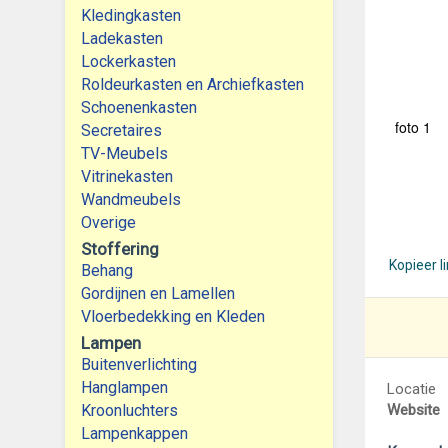
Kledingkasten
Ladekasten
Lockerkasten
Roldeurkasten en Archiefkasten
Schoenenkasten
foto 1
Secretaires
TV-Meubels
Vitrinekasten
Wandmeubels
Overige
Stoffering
Kopieer l
Behang
Gordijnen en Lamellen
Vloerbedekking en Kleden
Lampen
Buitenverlichting
Hanglampen
Locatie
Kroonluchters
Website
Lampenkappen