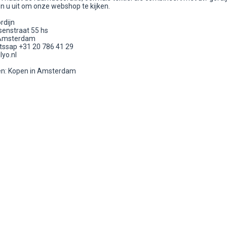
en u uit om onze webshop te kijken.
rdijn
senstraat 55 hs
Amsterdam
tssap +31 20 786 41 29
lyo.nl
n: Kopen in Amsterdam