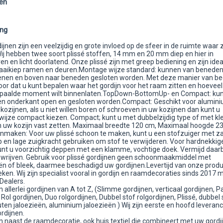
en
ing
ijnen zijn een veelzijdig en grote invloed op de sfeer in de ruimte waar 
ij hebben twee soort plissé stoffen, 14 mm en 20 mm diep en hier in
en en licht doorlatend. Onze plissé zijn met greep bediening en zijn idea
aaikiep ramen en deuren.Montage wijze standard: kunnen van beneden
nen en boven naar beneden gesloten worden. Met deze manier van be
oor dat u kunt bepalen waar het gordijn voor het raam zitten en hoeveel 
epaalde moment wilt binnenlaten.TopDown-BottomUp- en Compact: ku
en onderkant open en gesloten worden.Compact: Geschikt voor alumini
kozijnen, als u niet willen boren of schroeven in uw kozijnen dan kunt u
ijze compact kiezen. Compact; kunt u met dubbelzijdig type of met k
n uw kozijn vast zetten. Maximaal breedte 120 cm, Maximaal hoogde 2
maken: Voor uw plissé schoon te maken, kunt u een stofzuiger met z
p en lage zuigkracht gebruiken om stof te verwijderen. Voor hardnekkig
unt u voorzichtig deppen met een klamme, vochtige doek. Vermijd daarb
e wrijven. Gebruik voor plissé gordijnen geen schoonmaakmiddel met
ën of bleek, daarmee beschadigd uw gordijnen.Levertijd van onze prod
eken. Wij zijn specialist vooral in gordijn en raamdecoraties sinds 2017 
 Dealers.
 allerlei gordijnen van A tot Z, (Slimme gordijnen, verticaal gordijnen, P
 Rol gordijnen, Duo rolgordijnen, Dubbel stof rolgordijnen, Plissé, dubbel 
uten jaloezieën, aluminium jaloezieën ) Wij zijn eerste en hoofd leveranci
rdijnen.
n naast de raamdecoratie, ook huis textiel die combineert met uw gordi