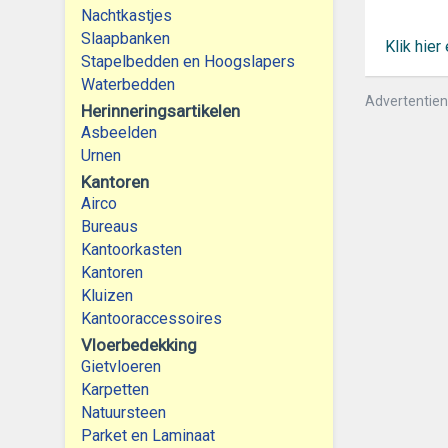
Nachtkastjes
Slaapbanken
Klik hie
Stapelbedden en Hoogslapers
Waterbedden
Advertentie
Herinneringsartikelen
Asbeelden
Urnen
Kantoren
Airco
Bureaus
Kantoorkasten
Kantoren
Kluizen
Kantooraccessoires
Vloerbedekking
Gietvloeren
Karpetten
Natuursteen
Parket en Laminaat