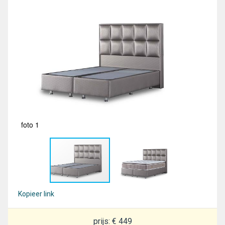
foto 1
fot
Kopieer link
prijs: € 449