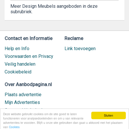
Meer Design Meubels aangeboden in deze
subrubriek.
Contact en Informatie
Reclame
Help en Info
Link toevoegen
Voorwaarden en Privacy
Veilig handelen
Cookiebeleid
Over Aanbodpagina.nl
Plaats advertentie
Mijn Advertenties
Contact / Helpdesk
Deze website gebruikt cookies om de site goed te laten
Sluiten
Nieuw geplaatst
functioneren voor analysedoeleinden en om u van relevante
advertenties te voorzien. Blijft u onze site gebruiken dan gaat u akkoord met het plaatsen
van
Cookies