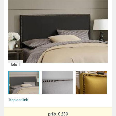
foto 1
fot
Kopieer link
prijs: € 239