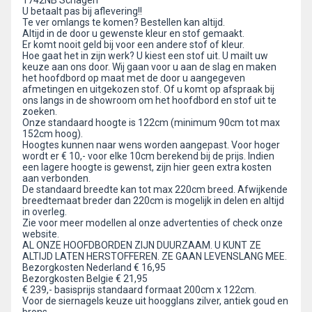
1742NB Schagen
U betaalt pas bij aflevering!!
Te ver omlangs te komen? Bestellen kan altijd.
Altijd in de door u gewenste kleur en stof gemaakt.
Er komt nooit geld bij voor een andere stof of kleur.
Hoe gaat het in zijn werk? U kiest een stof uit. U mailt uw
keuze aan ons door. Wij gaan voor u aan de slag en maken
het hoofdbord op maat met de door u aangegeven
afmetingen en uitgekozen stof. Of u komt op afspraak bij
ons langs in de showroom om het hoofdbord en stof uit te
zoeken.
Onze standaard hoogte is 122cm (minimum 90cm tot max
152cm hoog).
Hoogtes kunnen naar wens worden aangepast. Voor hoger
wordt er € 10,- voor elke 10cm berekend bij de prijs. Indien
een lagere hoogte is gewenst, zijn hier geen extra kosten
aan verbonden.
De standaard breedte kan tot max 220cm breed. Afwijkende
breedtemaat breder dan 220cm is mogelijk in delen en altijd
in overleg.
Zie voor meer modellen al onze advertenties of check onze
website.
AL ONZE HOOFDBORDEN ZIJN DUURZAAM. U KUNT ZE
ALTIJD LATEN HERSTOFFEREN. ZE GAAN LEVENSLANG MEE.
Bezorgkosten Nederland € 16,95
Bezorgkosten Belgie € 21,95
€ 239,- basisprijs standaard formaat 200cm x 122cm.
Voor de siernagels keuze uit hoogglans zilver, antiek goud en