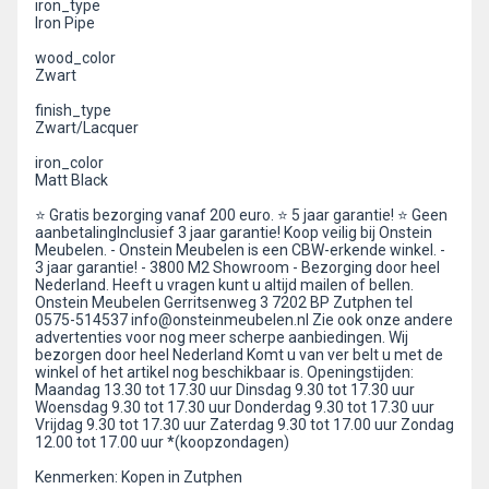
iron_type
Iron Pipe
wood_color
Zwart
finish_type
Zwart/Lacquer
iron_color
Matt Black
⭐️ Gratis bezorging vanaf 200 euro. ⭐️ 5 jaar garantie! ⭐️ Geen
aanbetalingInclusief 3 jaar garantie! Koop veilig bij Onstein
Meubelen. - Onstein Meubelen is een CBW-erkende winkel. -
3 jaar garantie! - 3800 M2 Showroom - Bezorging door heel
Nederland. Heeft u vragen kunt u altijd mailen of bellen.
Onstein Meubelen Gerritsenweg 3 7202 BP Zutphen tel
0575-514537 info@onsteinmeubelen.nl Zie ook onze andere
advertenties voor nog meer scherpe aanbiedingen. Wij
bezorgen door heel Nederland Komt u van ver belt u met de
winkel of het artikel nog beschikbaar is. Openingstijden:
Maandag 13.30 tot 17.30 uur Dinsdag 9.30 tot 17.30 uur
Woensdag 9.30 tot 17.30 uur Donderdag 9.30 tot 17.30 uur
Vrijdag 9.30 tot 17.30 uur Zaterdag 9.30 tot 17.00 uur Zondag
12.00 tot 17.00 uur *(koopzondagen)
Kenmerken: Kopen in Zutphen