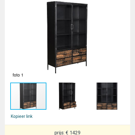
foto 1
fot
Kopieer link
prijs: € 1429