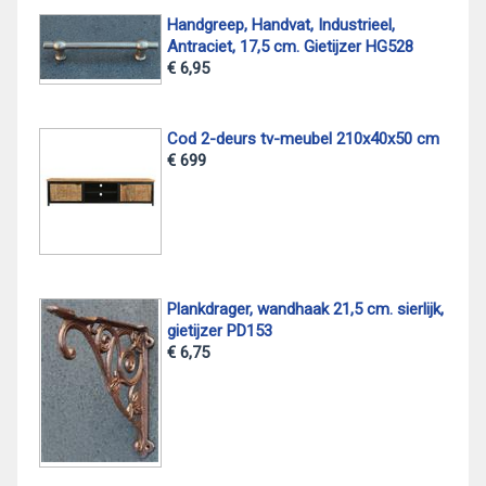
Handgreep, Handvat, Industrieel,
Antraciet, 17,5 cm. Gietijzer HG528
€ 6,95
Cod 2-deurs tv-meubel 210x40x50 cm
€ 699
Plankdrager, wandhaak 21,5 cm. sierlijk,
gietijzer PD153
€ 6,75