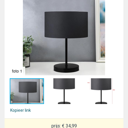
foto 1
fot
Kopieer link
prijs: € 34,99