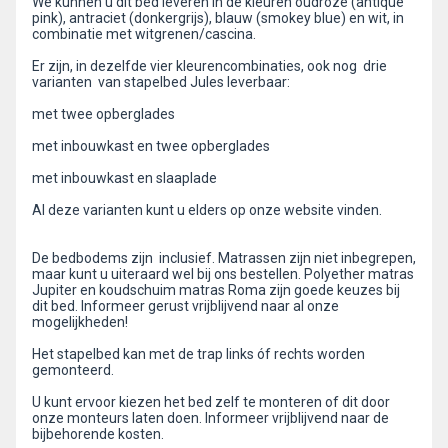
We kunnen u dit bed leveren in de kleuren oudroze (antique
pink), antraciet (donkergrijs), blauw (smokey blue) en wit, in
combinatie met witgrenen/cascina.
Er zijn, in dezelfde vier kleurencombinaties, ook nog drie
varianten van stapelbed Jules leverbaar:
met twee opberglades
met inbouwkast en twee opberglades
met inbouwkast en slaaplade
Al deze varianten kunt u elders op onze website vinden.
De bedbodems zijn inclusief. Matrassen zijn niet inbegrepen,
maar kunt u uiteraard wel bij ons bestellen. Polyether matras
Jupiter en koudschuim matras Roma zijn goede keuzes bij
dit bed. Informeer gerust vrijblijvend naar al onze
mogelijkheden!
Het stapelbed kan met de trap links óf rechts worden
gemonteerd.
U kunt ervoor kiezen het bed zelf te monteren of dit door
onze monteurs laten doen. Informeer vrijblijvend naar de
bijbehorende kosten.