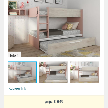
foto 1
fot
Kopieer link
prijs: € 849