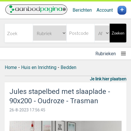
+
Berichten
Account
Zoeken
Rubrieken
Home
-
Huis en Inrichting
-
Bedden
Je link hier plaatsen
Jules stapelbed met slaaplade -
90x200 - Oudroze - Trasman
26-8-2023 17:56:45