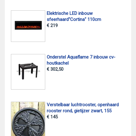
Elektrische LED inbouw
sfeerhaard"Cortina" 110cm
€ 219
Onderstel Aquaflame 7 inbouw cv-
houtkachel
€ 302,50
Verstelbaar luchtrooster, openhaard
rooster rond, gietijzer zwart, 155
€ 145