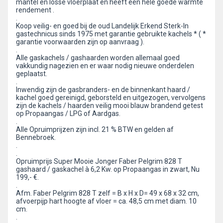
mantel en losse vloerplaat en heeft een hele goede warmte
rendement .
.
Koop veilig- en goed bij de oud Landelijk Erkend Sterk-In
gastechnicus sinds 1975 met garantie gebruikte kachels * ( *
garantie voorwaarden zijn op aanvraag ).
.
Alle gaskachels / gashaarden worden allemaal goed
vakkundig nagezien en er waar nodig nieuwe onderdelen
geplaatst.
.
Inwendig zijn de gasbranders- en de binnenkant haard /
kachel goed gereinigd, geborsteld en uitgezogen, vervolgens
zijn de kachels / haarden veilig mooi blauw brandend getest
op Propaangas / LPG of Aardgas.
.
Alle Opruimprijzen zijn incl. 21 % BTW en gelden af
Bennebroek.
.
.
Opruimprijs Super Mooie Jonger Faber Pelgrim 828 T
gashaard / gaskachel à 6,2 Kw. op Propaangas in zwart, Nu
199,- €.
.
Afm. Faber Pelgrim 828 T zelf = B x H x D= 49 x 68 x 32 cm,
afvoerpijp hart hoogte af vloer = ca. 48,5 cm met diam. 10
cm.
.