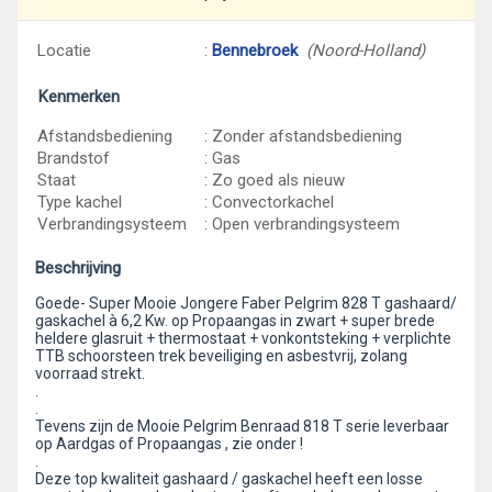
Locatie
:
Bennebroek
(Noord-Holland)
Kenmerken
Afstandsbediening
: Zonder afstandsbediening
Brandstof
: Gas
Staat
: Zo goed als nieuw
Type kachel
: Convectorkachel
Verbrandingsysteem
: Open verbrandingsysteem
Beschrijving
Goede- Super Mooie Jongere Faber Pelgrim 828 T gashaard/
gaskachel à 6,2 Kw. op Propaangas in zwart + super brede
heldere glasruit + thermostaat + vonkontsteking + verplichte
TTB schoorsteen trek beveiliging en asbestvrij, zolang
voorraad strekt.
.
.
Tevens zijn de Mooie Pelgrim Benraad 818 T serie leverbaar
op Aardgas of Propaangas , zie onder !
.
Deze top kwaliteit gashaard / gaskachel heeft een losse