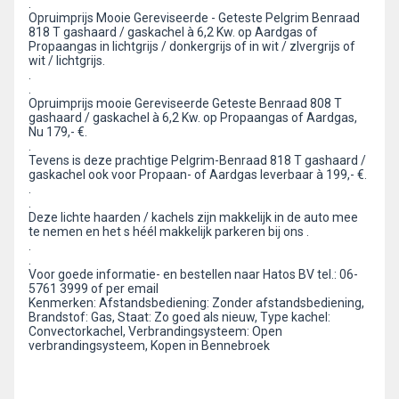
.
Opruimprijs Mooie Gereviseerde - Geteste Pelgrim Benraad
818 T gashaard / gaskachel à 6,2 Kw. op Aardgas of
Propaangas in lichtgrijs / donkergrijs of in wit / zlvergrijs of
wit / lichtgrijs.
.
.
Opruimprijs mooie Gereviseerde Geteste Benraad 808 T
gashaard / gaskachel à 6,2 Kw. op Propaangas of Aardgas,
Nu 179,- €.
.
Tevens is deze prachtige Pelgrim-Benraad 818 T gashaard /
gaskachel ook voor Propaan- of Aardgas leverbaar à 199,- €.
.
.
Deze lichte haarden / kachels zijn makkelijk in de auto mee
te nemen en het s héél makkelijk parkeren bij ons .
.
.
Voor goede informatie- en bestellen naar Hatos BV tel.: 06-
5761 3999 of per email
Kenmerken: Afstandsbediening: Zonder afstandsbediening,
Brandstof: Gas, Staat: Zo goed als nieuw, Type kachel:
Convectorkachel, Verbrandingsysteem: Open
verbrandingsysteem, Kopen in Bennebroek