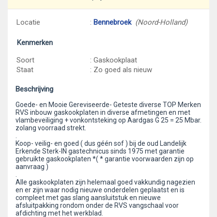
Locatie
:
Bennebroek
(Noord-Holland)
Kenmerken
Soort
: Gaskookplaat
Staat
: Zo goed als nieuw
Beschrijving
Goede- en Mooie Gereviseerde- Geteste diverse TOP Merken
RVS inbouw gaskookplaten in diverse afmetingen en met
vlambeveiliging + vonkontsteking op Aardgas G 25 = 25 Mbar.
zolang voorraad strekt.
.
Koop- veilig- en goed ( dus géén sof ) bij de oud Landelijk
Erkende Sterk-IN gastechnicus sinds 1975 met garantie
gebruikte gaskookplaten *( * garantie voorwaarden zijn op
aanvraag )
.
Alle gaskookplaten zijn helemaal goed vakkundig nagezien
en er zijn waar nodig nieuwe onderdelen geplaatst en is
compleet met gas slang aansluitstuk en nieuwe
afsluitpakking rondom onder de RVS vangschaal voor
afdichting met het werkblad.