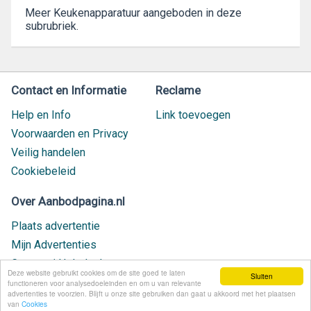
Meer Keukenapparatuur aangeboden in deze
subrubriek.
Contact en Informatie
Reclame
Help en Info
Link toevoegen
Voorwaarden en Privacy
Veilig handelen
Cookiebeleid
Over Aanbodpagina.nl
Plaats advertentie
Mijn Advertenties
Contact / Helpdesk
Deze website gebruikt cookies om de site goed te laten
Sluiten
Nieuw geplaatst
functioneren voor analysedoeleinden en om u van relevante
advertenties te voorzien. Blijft u onze site gebruiken dan gaat u akkoord met het plaatsen
van
Cookies