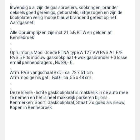
.
Inwendig o.a. zijn de gas sproeiers, kookringen, brander
deksels goed gereinigd, geborsteld, uitgezogen en zijn de
kookplaten veilig mooie blauw brandend getest op het
Aardgasnet.
.
Alle Opruimprijzen zijn incl. 21 %B BTW en gelden af
Bennebroek.
.
.
Opruimprijs Mooi Goede ETNA type A 127 VW RVS A1 E/E
RVS 5 Pits inbouw gaskookplaat + wok gasbrander + 3 losse
email pannendragers , Nu 89,- €.
.
Afm. RVS vangschaal BxD= ca. 72 x 51 cm .
Afm. nodige nis gat .. BxD= ca. 55 x 48 cm.
.
.
Deze kleine - lichte gaskookplaat is makkelijk in de auto mee
te nemen en het is héél makkelijk parkeren bij ons.
Kenmerken: Soort: Gaskookplaat, Staat: Zo goed als nieuw,
Kopen in Bennebroek