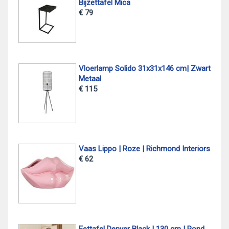
Bijzettafel Mica
€ 79
Vloerlamp Solido 31x31x146 cm| Zwart
Metaal
€ 115
Vaas Lippo | Roze | Richmond Interiors
€ 62
Eettafel Denver Black | 130 cm | Rond