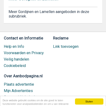
Meer Gordijnen en Lamellen aangeboden in deze
subrubriek.
Contact en Informatie
Reclame
Help en Info
Link toevoegen
Voorwaarden en Privacy
Veilig handelen
Cookiebeleid
Over Aanbodpagina.nl
Plaats advertentie
Mijn Advertenties
Contact / Helpdesk
Deze website gebruikt cookies om de site goed te laten
Sluiten
Nieuw geplaatst
functioneren voor analysedoeleinden en om u van relevante