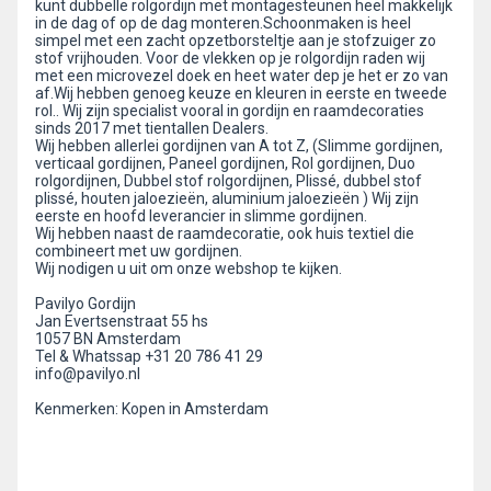
kunt dubbelle rolgordijn met montagesteunen heel makkelijk
in de dag of op de dag monteren.Schoonmaken is heel
simpel met een zacht opzetborsteltje aan je stofzuiger zo
stof vrijhouden. Voor de vlekken op je rolgordijn raden wij
met een microvezel doek en heet water dep je het er zo van
af.Wij hebben genoeg keuze en kleuren in eerste en tweede
rol.. Wij zijn specialist vooral in gordijn en raamdecoraties
sinds 2017 met tientallen Dealers.
Wij hebben allerlei gordijnen van A tot Z, (Slimme gordijnen,
verticaal gordijnen, Paneel gordijnen, Rol gordijnen, Duo
rolgordijnen, Dubbel stof rolgordijnen, Plissé, dubbel stof
plissé, houten jaloezieën, aluminium jaloezieën ) Wij zijn
eerste en hoofd leverancier in slimme gordijnen.
Wij hebben naast de raamdecoratie, ook huis textiel die
combineert met uw gordijnen.
Wij nodigen u uit om onze webshop te kijken.
Pavilyo Gordijn
Jan Evertsenstraat 55 hs
1057 BN Amsterdam
Tel & Whatssap +31 20 786 41 29
info@pavilyo.nl
Kenmerken: Kopen in Amsterdam