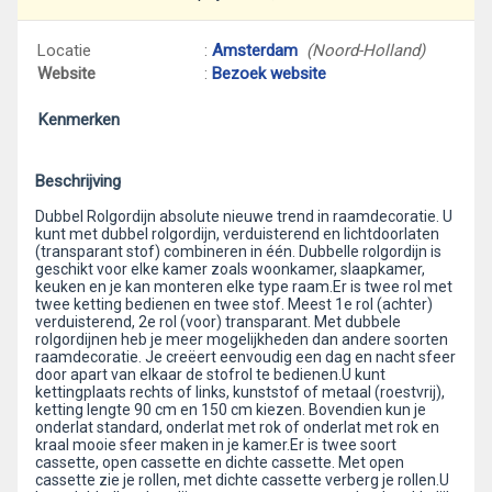
Locatie
:
Amsterdam
(Noord-Holland)
Website
:
Bezoek website
Kenmerken
Beschrijving
Dubbel Rolgordijn absolute nieuwe trend in raamdecoratie. U
kunt met dubbel rolgordijn, verduisterend en lichtdoorlaten
(transparant stof) combineren in één. Dubbelle rolgordijn is
geschikt voor elke kamer zoals woonkamer, slaapkamer,
keuken en je kan monteren elke type raam.Er is twee rol met
twee ketting bedienen en twee stof. Meest 1e rol (achter)
verduisterend, 2e rol (voor) transparant. Met dubbele
rolgordijnen heb je meer mogelijkheden dan andere soorten
raamdecoratie. Je creëert eenvoudig een dag en nacht sfeer
door apart van elkaar de stofrol te bedienen.U kunt
kettingplaats rechts of links, kunststof of metaal (roestvrij),
ketting lengte 90 cm en 150 cm kiezen. Bovendien kun je
onderlat standard, onderlat met rok of onderlat met rok en
kraal mooie sfeer maken in je kamer.Er is twee soort
cassette, open cassette en dichte cassette. Met open
cassette zie je rollen, met dichte cassette verberg je rollen.U