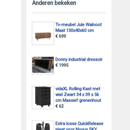
Anderen bekeken
Tv-meubel Jule Walnoot
Maat 130x40x60 cm
€ 699
Donny industrial dressoir
€ 1995
vidaXL Rolling Kast met
wiel Zwart 34 x 39 x 56
cm Massief grenenhout
€ 62
Extra losse QuickRelease
plaat voor Novus SKY