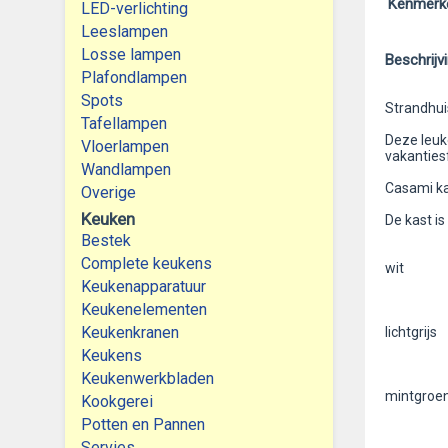
Kenmerk
LED-verlichting
Leeslampen
Losse lampen
Beschrijv
Plafondlampen
Spots
Strandhui
Tafellampen
Deze leuke
Vloerlampen
vakanties
Wandlampen
Casami ka
Overige
Keuken
De kast is
Bestek
Complete keukens
wit
Keukenapparatuur
Keukenelementen
Keukenkranen
lichtgrijs
Keukens
Keukenwerkbladen
mintgroe
Kookgerei
Potten en Pannen
Servies