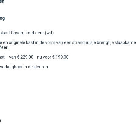
en
ing
skast Casami met deur (wit)
 en originele kast in de vorm van een strandhuisje brengt je slaapkamer
feer!
st van € 229,00 nu voor € 199,00
 verkrijgbaar in de kleuren:
n