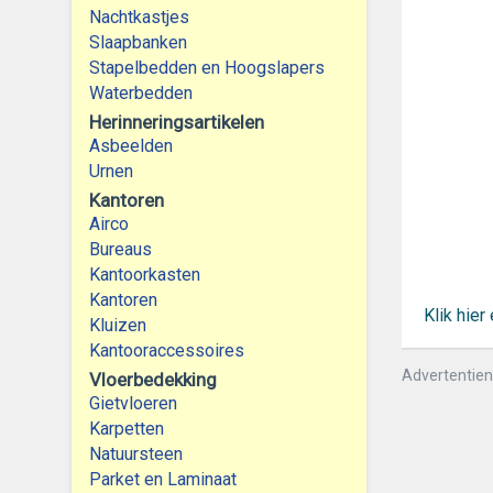
Nachtkastjes
Slaapbanken
Stapelbedden en Hoogslapers
Waterbedden
Herinneringsartikelen
Asbeelden
Urnen
Kantoren
Airco
Bureaus
Kantoorkasten
Kantoren
Klik hie
Kluizen
Kantooraccessoires
Advertentie
Vloerbedekking
Gietvloeren
Karpetten
Natuursteen
Parket en Laminaat