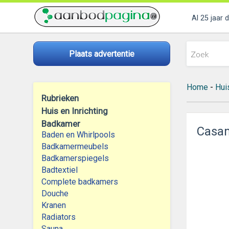
Al 25 jaar 
Plaats advertentie
Home
-
Huis
Rubrieken
Huis en Inrichting
Badkamer
Casam
Baden en Whirlpools
Badkamermeubels
Badkamerspiegels
Badtextiel
Complete badkamers
Douche
Kranen
Radiators
Sauna