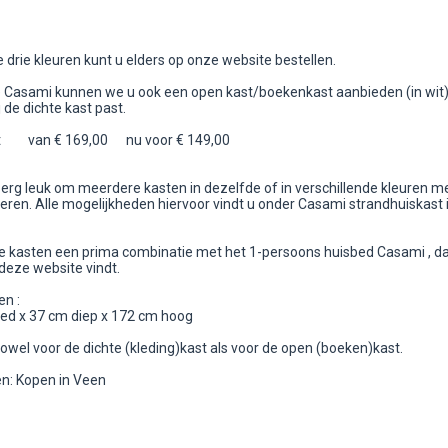
 drie kleuren kunt u elders op onze website bestellen.
ie Casami kunnen we u ook een open kast/boekenkast aanbieden (in wit),
j de dichte kast past.
t van € 169,00 nu voor € 149,00
 erg leuk om meerdere kasten in dezelfde of in verschillende kleuren me
ren. Alle mogelijkheden hiervoor vindt u onder Casami strandhuiskast i
de kasten een prima combinatie met het 1-persoons huisbed Casami , da
deze website vindt.
n :
ed x 37 cm diep x 172 cm hoog
zowel voor de dichte (kleding)kast als voor de open (boeken)kast.
: Kopen in Veen