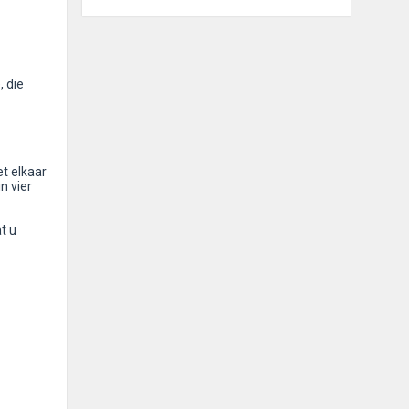
 die
t elkaar
n vier
t u