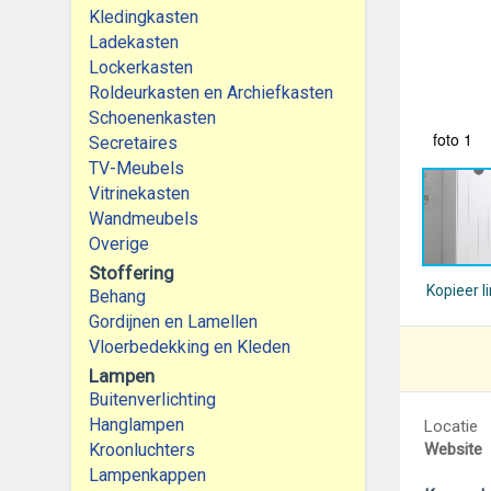
Kledingkasten
Ladekasten
Lockerkasten
Roldeurkasten en Archiefkasten
Schoenenkasten
foto 1
Secretaires
TV-Meubels
Vitrinekasten
Wandmeubels
Overige
Stoffering
Kopieer l
Behang
Gordijnen en Lamellen
Vloerbedekking en Kleden
Lampen
Buitenverlichting
Hanglampen
Locatie
Kroonluchters
Website
Lampenkappen