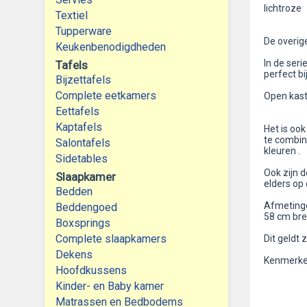
lichtroze
Textiel
Tupperware
De overige
Keukenbenodigdheden
In de ser
Tafels
perfect bi
Bijzettafels
Complete eetkamers
Open kas
Eettafels
Kaptafels
Het is ook
te combine
Salontafels
kleuren .
Sidetables
Ook zijn 
Slaapkamer
elders op 
Bedden
Afmetinge
Beddengoed
58 cm bre
Boxsprings
Complete slaapkamers
Dit geldt 
Dekens
Kenmerken
Hoofdkussens
Kinder- en Baby kamer
Matrassen en Bedbodems