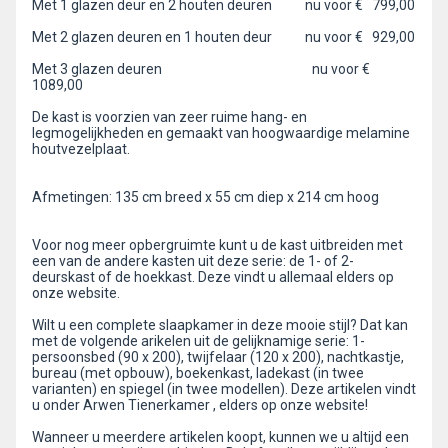
Met 1 glazen deur en 2 houten deuren nu voor € 799,00
Met 2 glazen deuren en 1 houten deur nu voor € 929,00
Met 3 glazen deuren nu voor €
1089,00
De kast is voorzien van zeer ruime hang- en
legmogelijkheden en gemaakt van hoogwaardige melamine
houtvezelplaat.
Afmetingen: 135 cm breed x 55 cm diep x 214 cm hoog
Voor nog meer opbergruimte kunt u de kast uitbreiden met
een van de andere kasten uit deze serie: de 1- of 2-
deurskast of de hoekkast. Deze vindt u allemaal elders op
onze website.
Wilt u een complete slaapkamer in deze mooie stijl? Dat kan
met de volgende arikelen uit de gelijknamige serie: 1-
persoonsbed (90 x 200), twijfelaar (120 x 200), nachtkastje,
bureau (met opbouw), boekenkast, ladekast (in twee
varianten) en spiegel (in twee modellen). Deze artikelen vindt
u onder Arwen Tienerkamer , elders op onze website!
Wanneer u meerdere artikelen koopt, kunnen we u altijd een