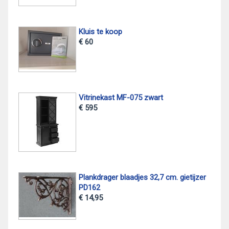
Kluis te koop
€ 60
Vitrinekast MF-075 zwart
€ 595
Plankdrager blaadjes 32,7 cm. gietijzer
PD162
€ 14,95