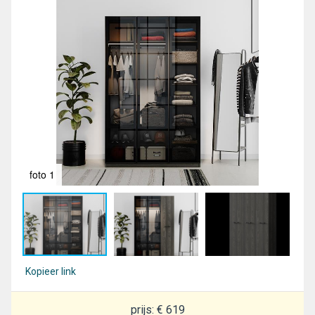
foto 1
fot
Kopieer link
prijs: € 619