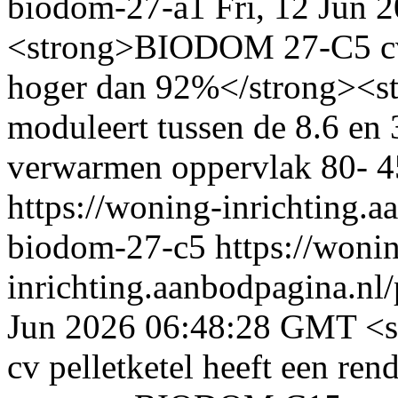
biodom-27-a1
Fri, 12 Jun
<strong>BIODOM 27-C5 cv p
hoger dan 92%</strong><
moduleert tussen de 8.6 e
verwarmen oppervlak 80- 4
https://woning-inrichting.a
biodom-27-c5
https://woni
inrichting.aanbodpagina.nl
Jun 2026 06:48:28 GMT
<
cv pelletketel heeft een r