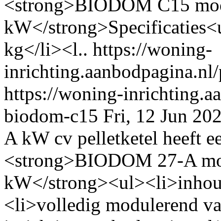
<strong>BIODOM C15 modul
kW</strong>Specificaties<u
kg</li><l..
https://woning-
inrichting.aanbodpagina.nl
https://woning-inrichting.a
biodom-c15
Fri, 12 Jun 2
A kW cv pelletketel heeft 
<strong>BIODOM 27-A modul
kW</strong><ul><li>inhoud 
<li>volledig modulerend va