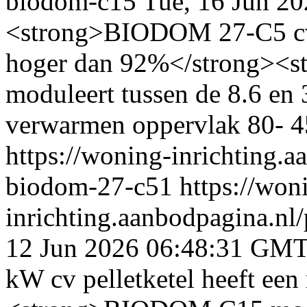
biodom-c15
Tue, 16 Jun 2
<strong>BIODOM 27-C5 cv p
hoger dan 92%</strong><
moduleert tussen de 8.6 e
verwarmen oppervlak 80- 4
https://woning-inrichting.a
biodom-27-c51
https://won
inrichting.aanbodpagina.nl
12 Jun 2026 06:48:31 GM
kW cv pelletketel heeft ee