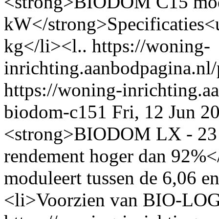
<strong>BIODOM C15 modul
kW</strong>Specificaties<u
kg</li><l..
https://woning-
inrichting.aanbodpagina.nl
https://woning-inrichting.a
biodom-c151
Fri, 12 Jun 
<strong>BIODOM LX - 23 kW
rendement hoger dan 92%
moduleert tussen de 6,06 
<li>Voorzien van BIO-LOGI