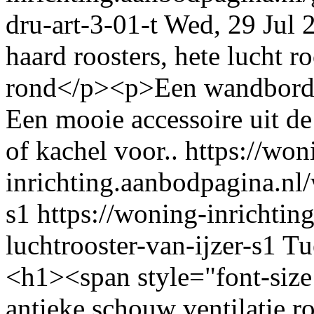
dru-art-3-01-t
Wed, 29 Jul
haard roosters, hete lucht 
rond</p><p>Een wandbord z
Een mooie accessoire uit de
of kachel voor..
https://won
inrichting.aanbodpagina.nl/
s1
https://woning-inrichti
luchtrooster-van-ijzer-s1
Tu
<h1><span style="font-size
antieke schouw ventilatie r